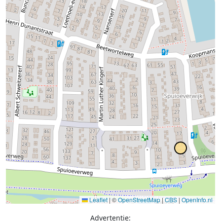
Leaflet
|
©
OpenStreetMap
|
CBS
|
OpenInfo.nl
Advertentie: