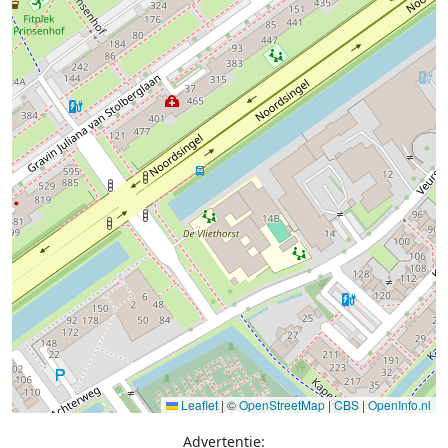
Leaflet
|
©
OpenStreetMap
|
CBS
|
OpenInfo.nl
Advertentie: