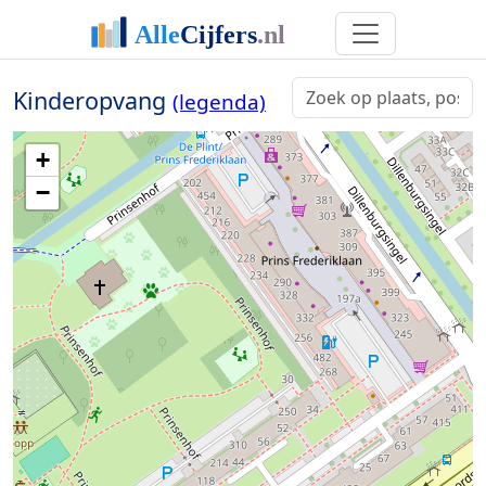
Kinderopvang
(legenda)
+
−