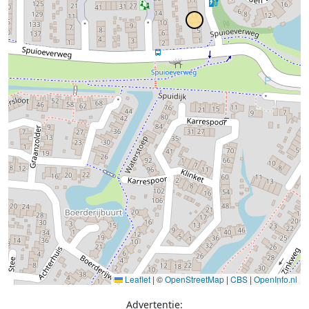
Leaflet
|
©
OpenStreetMap
|
CBS
|
OpenInfo.nl
Advertentie: