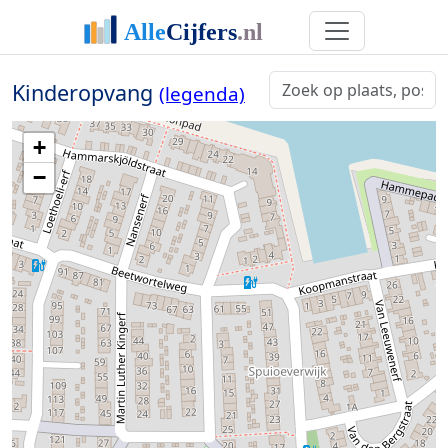
Kinderopvang
(legenda)
+
−