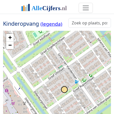
Kinderopvang
(legenda)
+
−