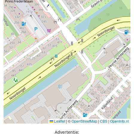
Leaflet
|
©
OpenStreetMap
|
CBS
|
OpenInfo.nl
Advertentie: