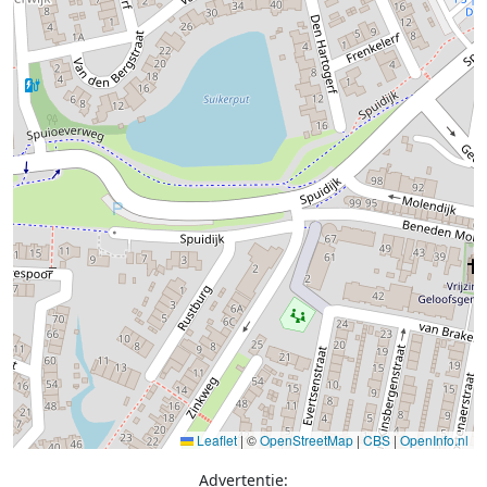
Leaflet
|
©
OpenStreetMap
|
CBS
|
OpenInfo.nl
Advertentie: