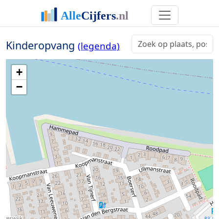
Kinderopvang
(legenda)
+
−