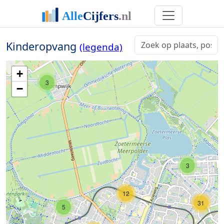
Kinderopvang
(legenda)
+
3
−
3
12
31
5