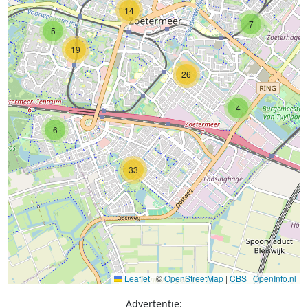
14
7
5
19
26
4
6
33
Leaflet
|
©
OpenStreetMap
|
CBS
|
OpenInfo.nl
Advertentie: