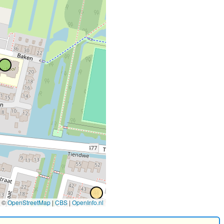
©
OpenStreetMap
|
CBS
|
OpenInfo.nl