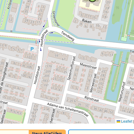
Leaflet
|