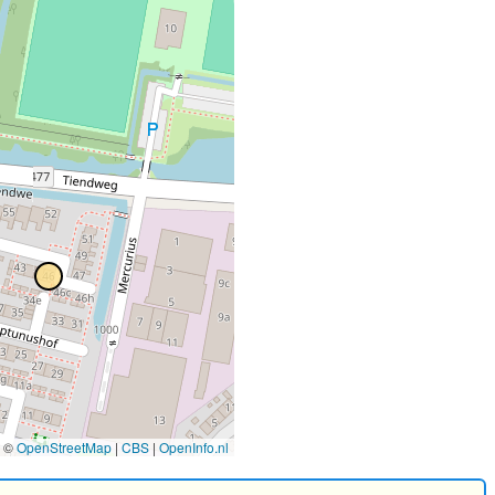
©
OpenStreetMap
|
CBS
|
OpenInfo.nl