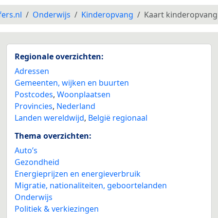
fers.nl
Onderwijs
Kinderopvang
Kaart kinderopvang
Regionale overzichten:
Adressen
Gemeenten, wijken en buurten
Postcodes
,
Woonplaatsen
Provincies
,
Nederland
Landen wereldwijd
,
België regionaal
Thema overzichten:
Auto’s
Gezondheid
Energieprijzen en energieverbruik
Migratie, nationaliteiten, geboortelanden
Onderwijs
Politiek & verkiezingen