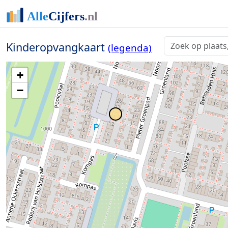
Kinderopvangkaart
(legenda)
+
−