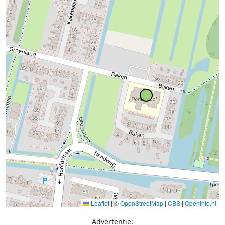
Leaflet
|
©
OpenStreetMap
|
CBS
|
OpenInfo.nl
Advertentie: