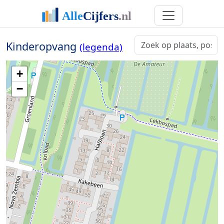
Kinderopvang
(legenda)
+
−