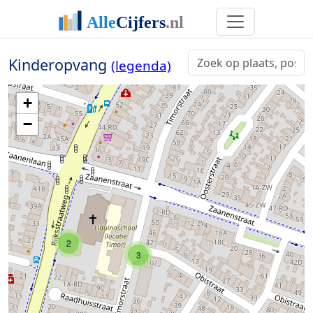
Kinderopvang
(legenda)
+
−
2
3