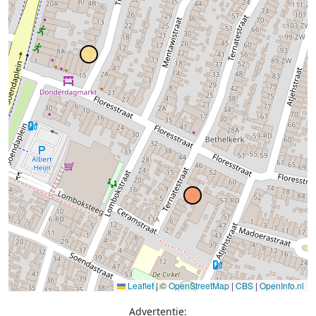
Leaflet
|
©
OpenStreetMap
|
CBS
|
OpenInfo.nl
Advertentie: