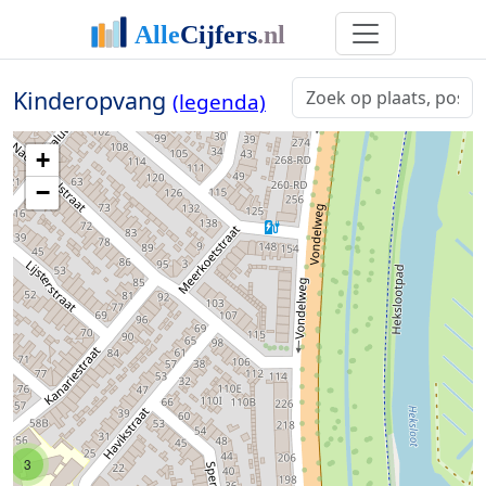
Kinderopvang
(legenda)
+
−
3