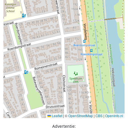
Leaflet
|
©
OpenStreetMap
|
CBS
|
OpenInfo.nl
Advertentie: