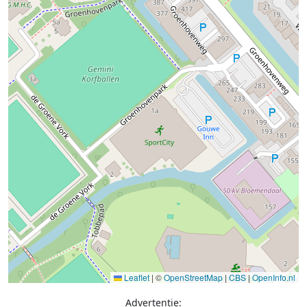
Leaflet
|
©
OpenStreetMap
|
CBS
|
OpenInfo.nl
Advertentie: