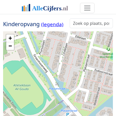
Kinderopvang
(legenda)
+
−