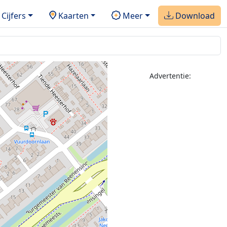
Cijfers
Kaarten
Meer
Download
Advertentie: