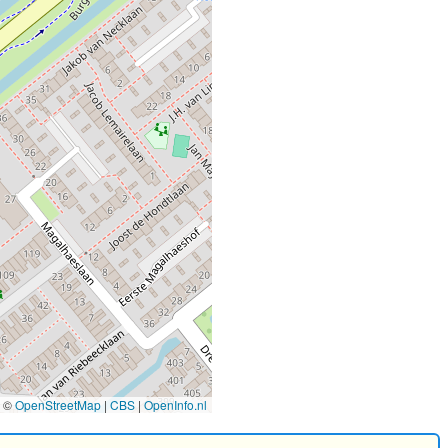
©
OpenStreetMap
|
CBS
|
OpenInfo.nl