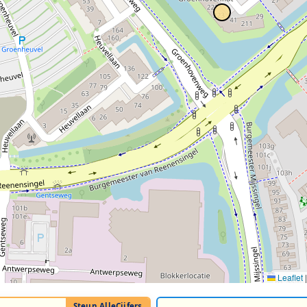
Leaflet
|