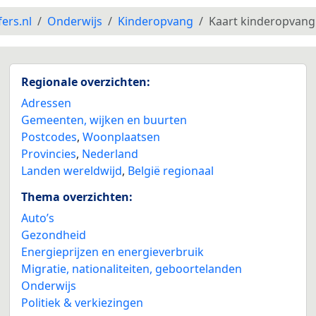
fers.nl
Onderwijs
Kinderopvang
Kaart kinderopvang
Regionale overzichten:
Adressen
Gemeenten, wijken en buurten
Postcodes
,
Woonplaatsen
Provincies
,
Nederland
Landen wereldwijd
,
België regionaal
Thema overzichten:
Auto’s
Gezondheid
Energieprijzen en energieverbruik
Migratie, nationaliteiten, geboortelanden
Onderwijs
Politiek & verkiezingen