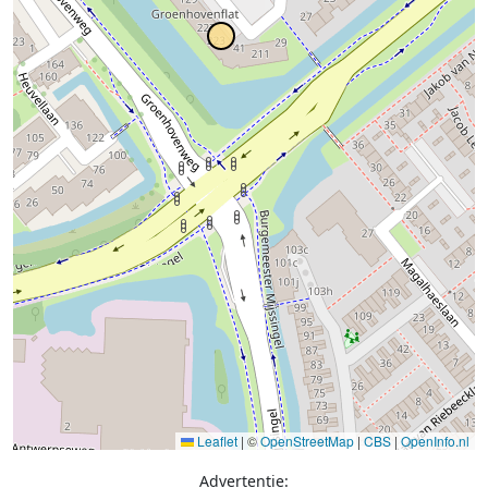
Leaflet
|
©
OpenStreetMap
|
CBS
|
OpenInfo.nl
Advertentie: