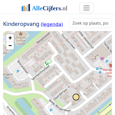
Kinderopvang
(legenda)
+
−