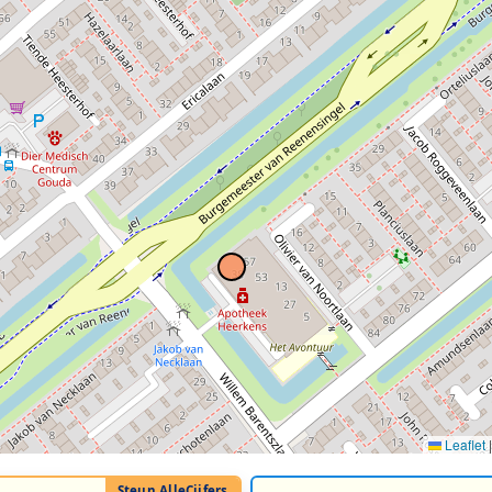
Leaflet
|