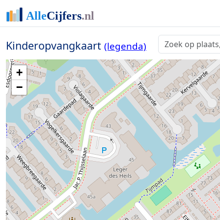
2
Kinderopvangkaart
(legenda)
+
−