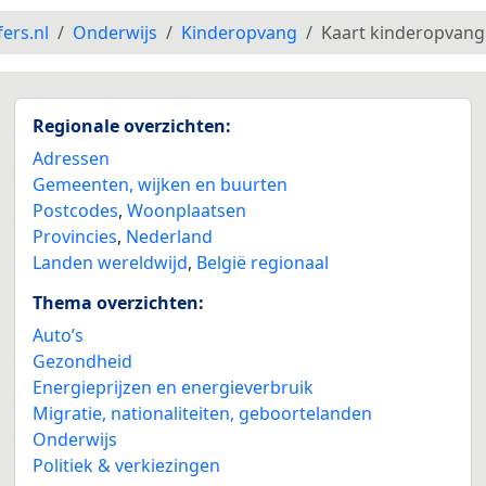
fers.nl
Onderwijs
Kinderopvang
Kaart kinderopvang
2
Regionale overzichten:
Adressen
Gemeenten, wijken en buurten
Postcodes
,
Woonplaatsen
Provincies
,
Nederland
Landen wereldwijd
,
België regionaal
Thema overzichten:
Auto’s
Gezondheid
Energieprijzen en energieverbruik
Migratie, nationaliteiten, geboortelanden
Onderwijs
Politiek & verkiezingen