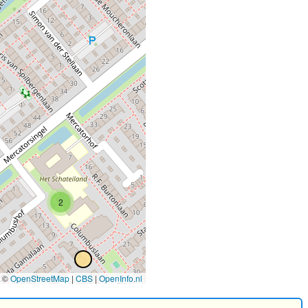
2
©
OpenStreetMap
|
CBS
|
OpenInfo.nl