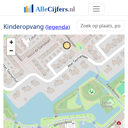
Kinderopvang
(legenda)
+
−