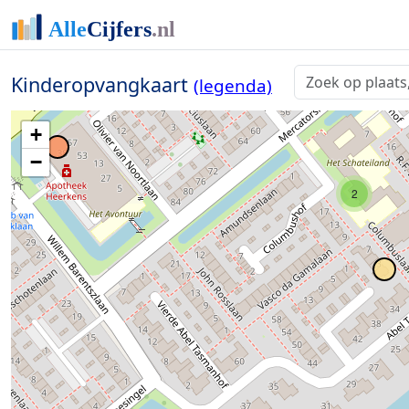
Kinderopvangkaart
(legenda)
+
−
2