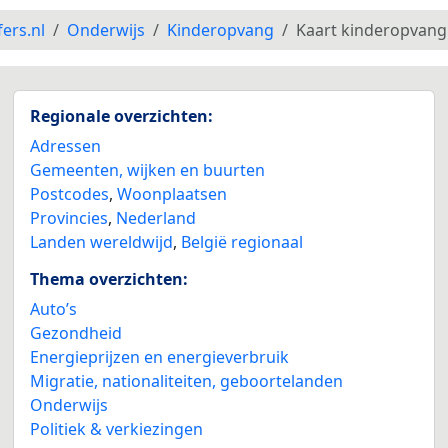
fers.nl
Onderwijs
Kinderopvang
Kaart kinderopvang
Regionale overzichten:
Adressen
Gemeenten, wijken en buurten
Postcodes
,
Woonplaatsen
Provincies
,
Nederland
Landen wereldwijd
,
België regionaal
Thema overzichten:
Auto’s
Gezondheid
Energieprijzen en energieverbruik
Migratie, nationaliteiten, geboortelanden
Onderwijs
Politiek & verkiezingen