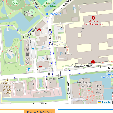
Leaflet
|