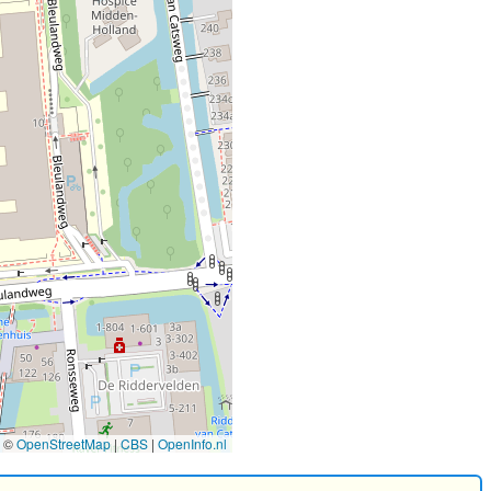
©
OpenStreetMap
|
CBS
|
OpenInfo.nl