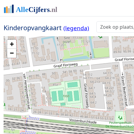
Kinderopvangkaart
(legenda)
+
−