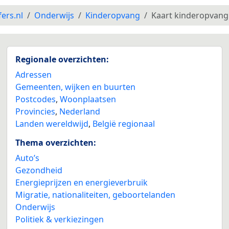
fers.nl
Onderwijs
Kinderopvang
Kaart kinderopvang
Regionale overzichten:
Adressen
Gemeenten, wijken en buurten
Postcodes
,
Woonplaatsen
Provincies
,
Nederland
Landen wereldwijd
,
België regionaal
Thema overzichten:
Auto’s
Gezondheid
Energieprijzen en energieverbruik
Migratie, nationaliteiten, geboortelanden
Onderwijs
Politiek & verkiezingen