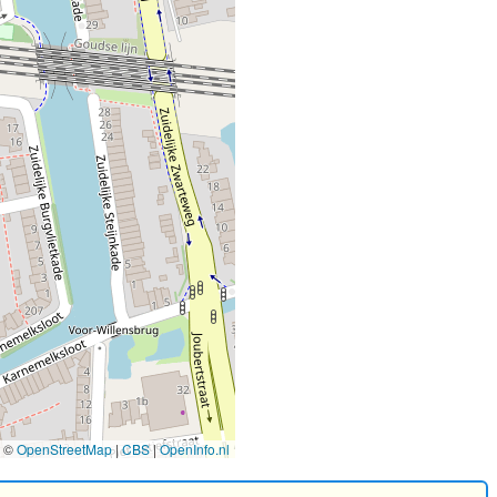
©
OpenStreetMap
|
CBS
|
OpenInfo.nl