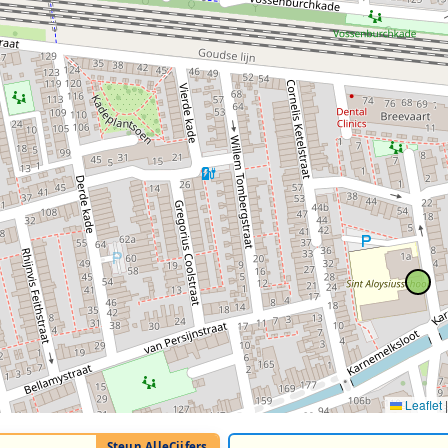
Leaflet
|