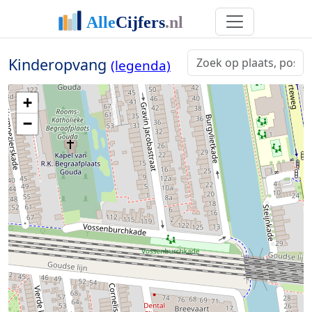
Kinderopvang
(legenda)
+
−