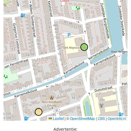
Leaflet
|
©
OpenStreetMap
|
CBS
|
OpenInfo.nl
Advertentie: