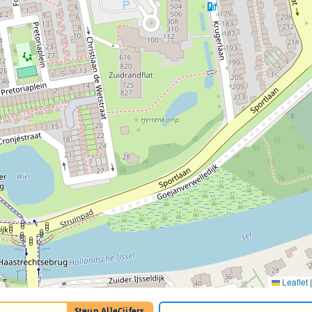
Leaflet
|