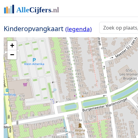
Kinderopvangkaart
(legenda)
+
−