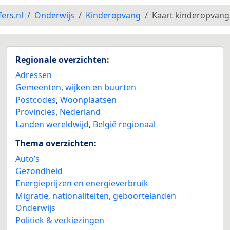
fers.nl
Onderwijs
Kinderopvang
Kaart kinderopvang
Regionale overzichten:
Adressen
Gemeenten, wijken en buurten
Postcodes
,
Woonplaatsen
Provincies
,
Nederland
Landen wereldwijd
,
België regionaal
Thema overzichten:
Auto’s
Gezondheid
Energieprijzen en energieverbruik
Migratie, nationaliteiten, geboortelanden
Onderwijs
Politiek & verkiezingen