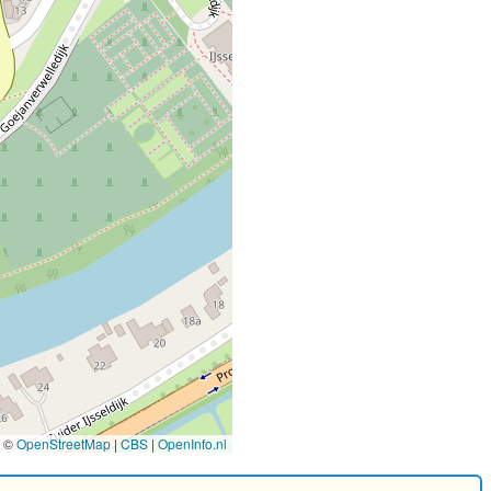
©
OpenStreetMap
|
CBS
|
OpenInfo.nl