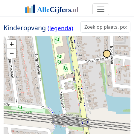
Kinderopvang
(legenda)
+
−