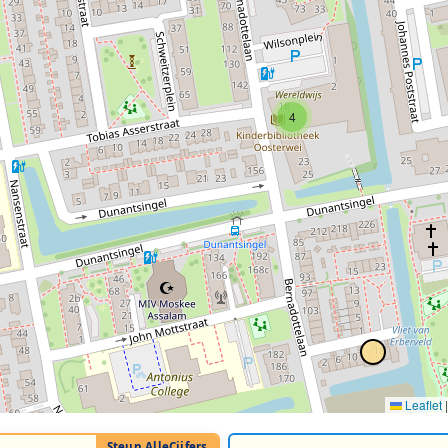
4
Leaflet
|