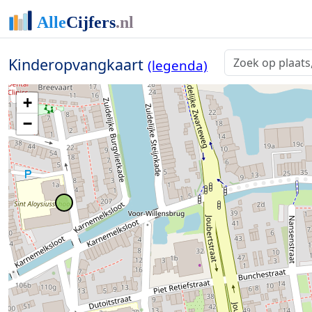
Kinderopvangkaart
(legenda)
+
−