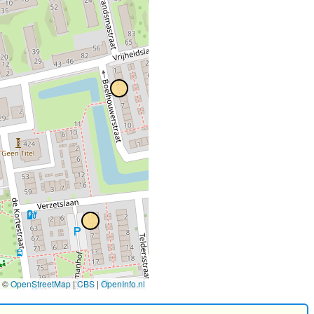
©
OpenStreetMap
|
CBS
|
OpenInfo.nl