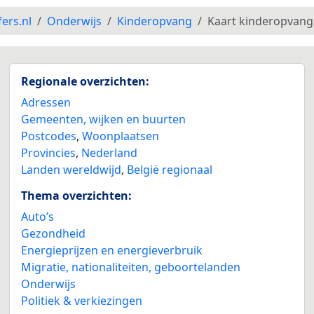
fers.nl
Onderwijs
Kinderopvang
Kaart kinderopvang
Regionale overzichten:
Adressen
Gemeenten, wijken en buurten
Postcodes
,
Woonplaatsen
Provincies
,
Nederland
Landen wereldwijd
,
België regionaal
Thema overzichten:
Auto’s
Gezondheid
Energieprijzen en energieverbruik
Migratie, nationaliteiten, geboortelanden
Onderwijs
Politiek & verkiezingen