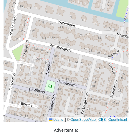
Leaflet
|
©
OpenStreetMap
|
CBS
|
OpenInfo.nl
Advertentie: