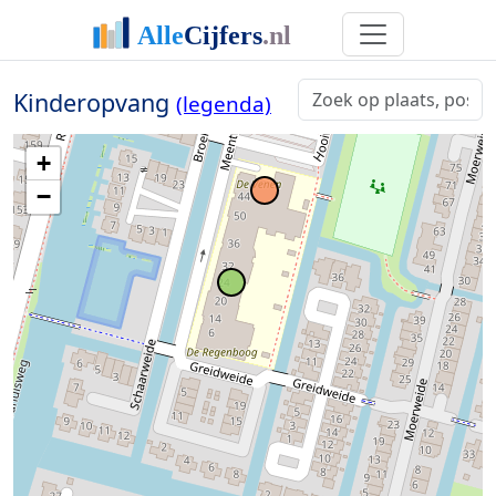
Kinderopvang
(legenda)
+
−