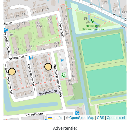
Leaflet
|
©
OpenStreetMap
|
CBS
|
OpenInfo.nl
Advertentie: