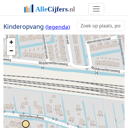
Kinderopvang
(legenda)
+
−