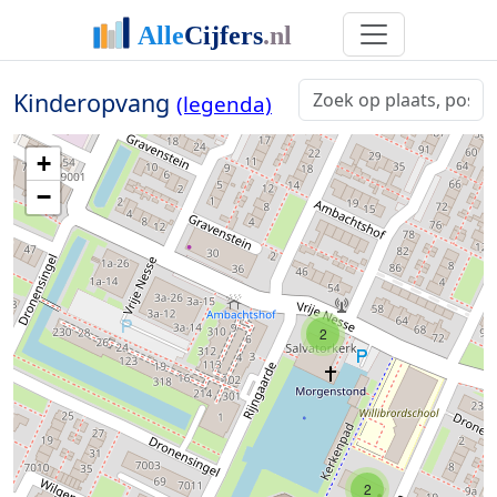
Kinderopvang
(legenda)
+
−
2
2