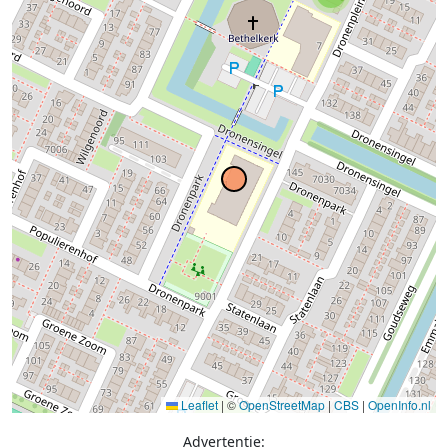
Leaflet
|
©
OpenStreetMap
|
CBS
|
OpenInfo.nl
Advertentie: