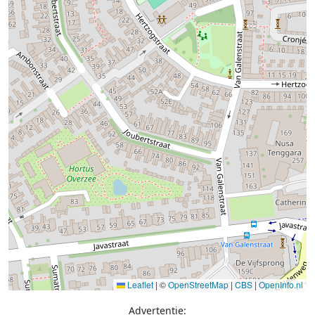
Leaflet
|
©
OpenStreetMap
|
CBS
|
OpenInfo.nl
Advertentie: