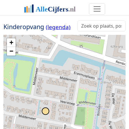
Kinderopvang
(legenda)
+
−