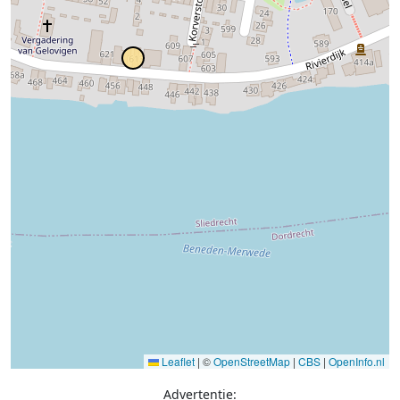
Leaflet
|
©
OpenStreetMap
|
CBS
|
OpenInfo.nl
Advertentie: