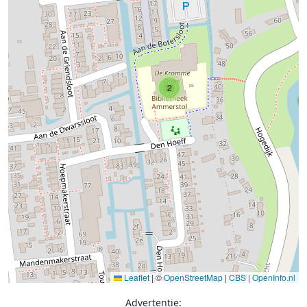
2
Leaflet
|
©
OpenStreetMap
|
CBS
|
OpenInfo.nl
Advertentie: