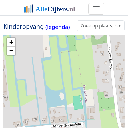
Kinderopvang
(legenda)
+
−