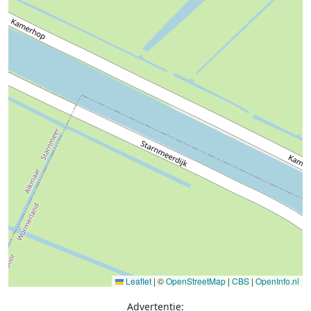
Leaflet
|
©
OpenStreetMap
|
CBS
|
OpenInfo.nl
Advertentie: