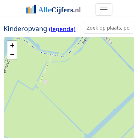
Kinderopvang
(legenda)
+
−