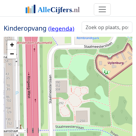
Kinderopvang
(legenda)
+
−