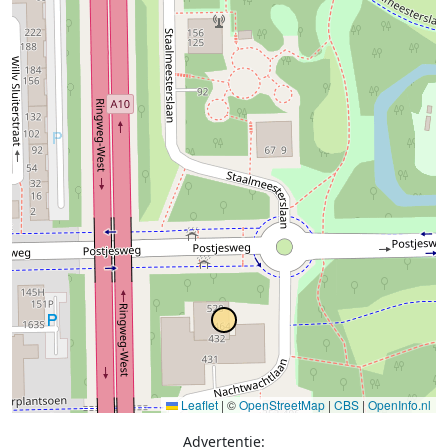
Leaflet
|
©
OpenStreetMap
|
CBS
|
OpenInfo.nl
Advertentie: