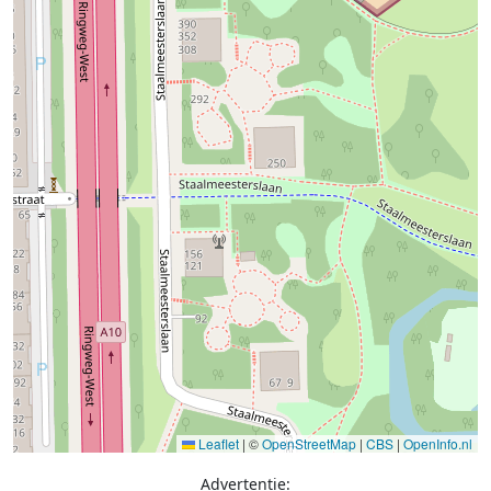
Leaflet
|
©
OpenStreetMap
|
CBS
|
OpenInfo.nl
Advertentie: