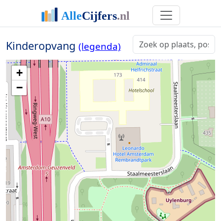
Kinderopvang
(legenda)
+
−