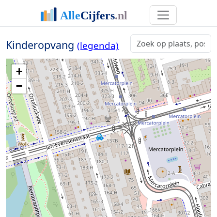
Kinderopvang
(legenda)
+
−