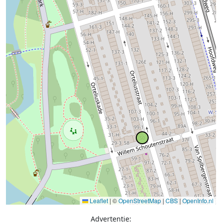
Leaflet
|
©
OpenStreetMap
|
CBS
|
OpenInfo.nl
Advertentie: