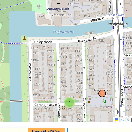
2
Leaflet
|