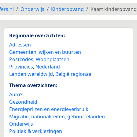
fers.nl
Onderwijs
Kinderopvang
Kaart kinderopvang
Regionale overzichten:
Adressen
Gemeenten, wijken en buurten
Postcodes
,
Woonplaatsen
Provincies
,
Nederland
Landen wereldwijd
,
België regionaal
Thema overzichten:
Auto’s
Gezondheid
Energieprijzen en energieverbruik
Migratie, nationaliteiten, geboortelanden
Onderwijs
Politiek & verkiezingen