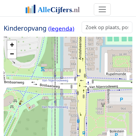
Kinderopvang
(legenda)
+
−