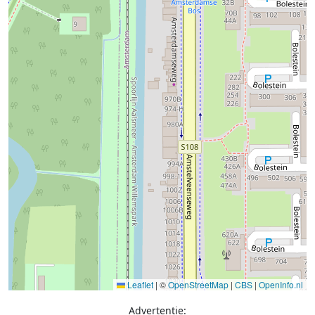
Leaflet
|
©
OpenStreetMap
|
CBS
|
OpenInfo.nl
Advertentie: