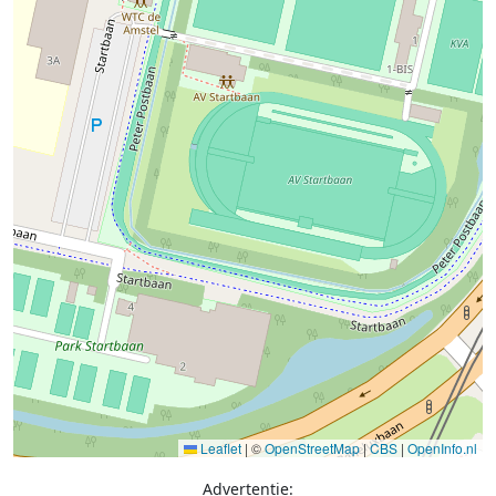
Leaflet
|
©
OpenStreetMap
|
CBS
|
OpenInfo.nl
Advertentie: