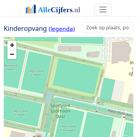
Kinderopvang
(legenda)
+
−