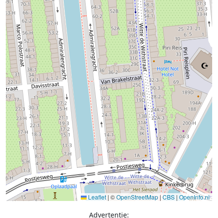
Leaflet
|
©
OpenStreetMap
|
CBS
|
OpenInfo.nl
Advertentie: