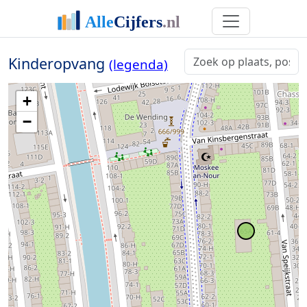
Kinderopvang
(legenda)
+
−