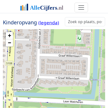
Kinderopvang
(legenda)
+
−