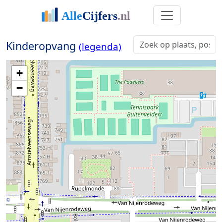
Kinderopvang
(legenda)
+
−