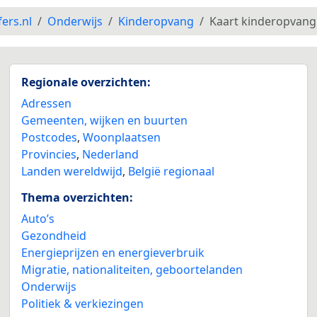
fers.nl
Onderwijs
Kinderopvang
Kaart kinderopvang
Regionale overzichten:
Adressen
Gemeenten, wijken en buurten
Postcodes
,
Woonplaatsen
Provincies
,
Nederland
Landen wereldwijd
,
België regionaal
Thema overzichten:
Auto’s
Gezondheid
Energieprijzen en energieverbruik
Migratie, nationaliteiten, geboortelanden
Onderwijs
Politiek & verkiezingen