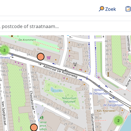
2
Zoek
3
2