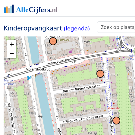
Kinderopvangkaart
(legenda)
2
+
−