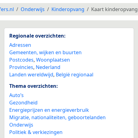
fers.nl
Onderwijs
Kinderopvang
Kaart kinderopvang
Regionale overzichten:
Adressen
Gemeenten, wijken en buurten
Postcodes
,
Woonplaatsen
Provincies
,
Nederland
Landen wereldwijd
,
België regionaal
Thema overzichten:
Auto’s
Gezondheid
Energieprijzen en energieverbruik
Migratie, nationaliteiten, geboortelanden
Onderwijs
Politiek & verkiezingen