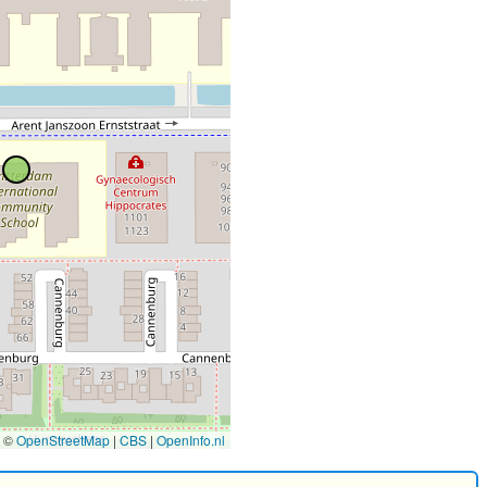
©
OpenStreetMap
|
CBS
|
OpenInfo.nl