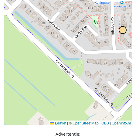
Leaflet
|
©
OpenStreetMap
|
CBS
|
OpenInfo.nl
Advertentie: