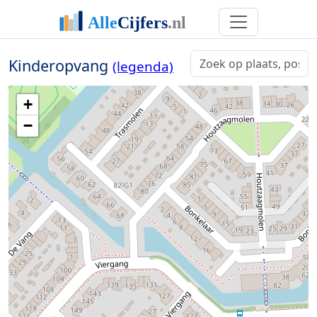
Kinderopvang
(legenda)
+
−