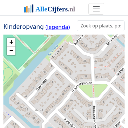
Kinderopvang
(legenda)
+
−