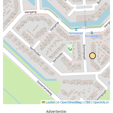
Leaflet
|
©
OpenStreetMap
|
CBS
|
OpenInfo.nl
Advertentie: