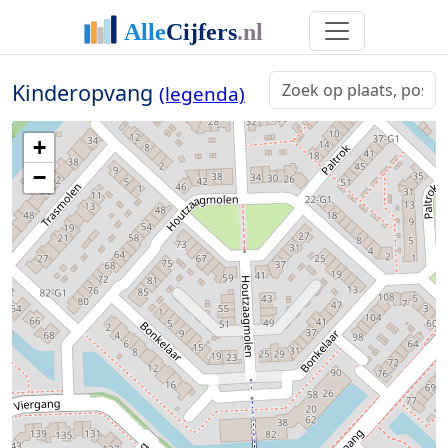
Kinderopvang
(legenda)
+
−