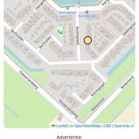
Leaflet
|
©
OpenStreetMap
|
CBS
|
OpenInfo.nl
Advertentie: