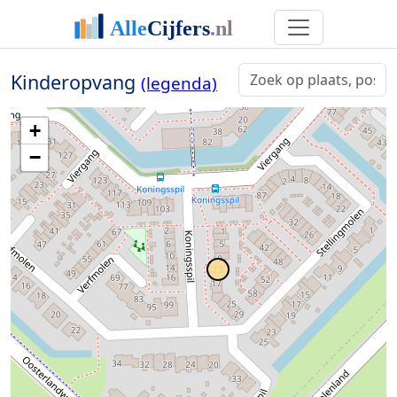
Kinderopvang
(legenda)
+
−