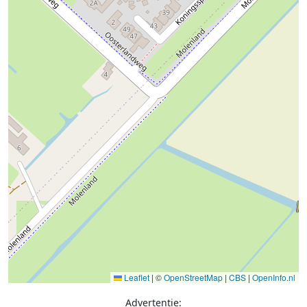
Leaflet
|
©
OpenStreetMap
|
CBS
|
OpenInfo.nl
Advertentie: