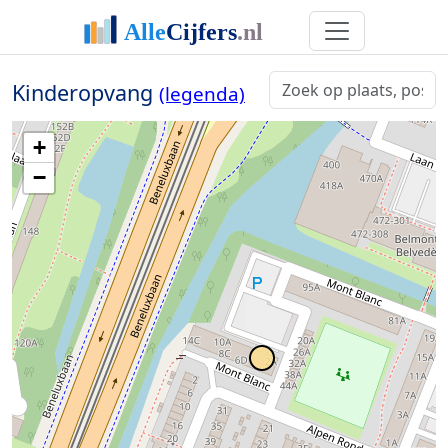
Kinderopvang
(legenda)
+
−