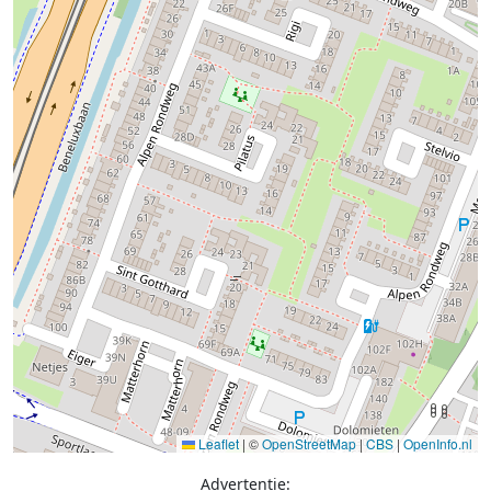
Leaflet
|
©
OpenStreetMap
|
CBS
|
OpenInfo.nl
Advertentie: