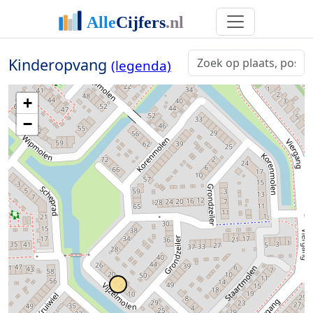
Kinderopvang
(legenda)
+
−