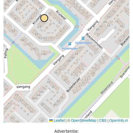
Leaflet
|
©
OpenStreetMap
|
CBS
|
OpenInfo.nl
Advertentie: