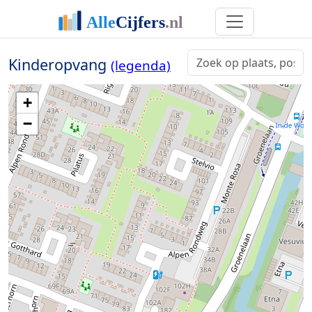
Kinderopvang
(legenda)
+
−