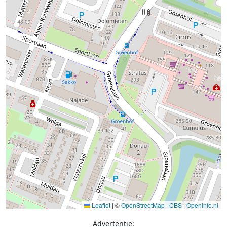
Leaflet
|
©
OpenStreetMap
|
CBS
|
OpenInfo.nl
Advertentie: