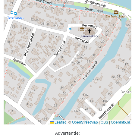
Leaflet
|
©
OpenStreetMap
|
CBS
|
OpenInfo.nl
Advertentie: