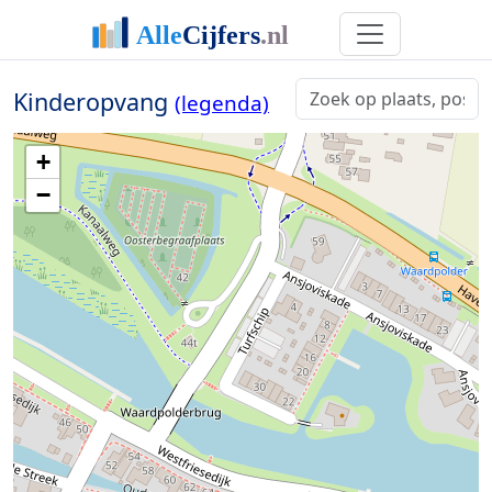
Kinderopvang
(legenda)
+
−