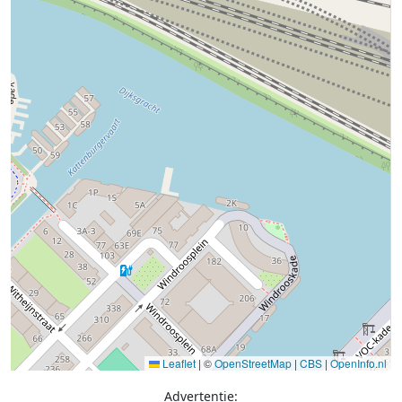
Leaflet
|
©
OpenStreetMap
|
CBS
|
OpenInfo.nl
Advertentie: