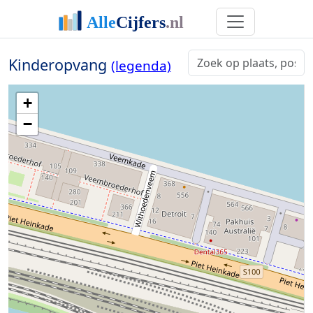
Kinderopvang
(legenda)
+
−