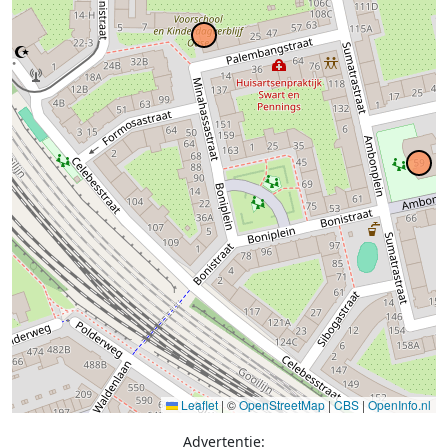
Leaflet
|
©
OpenStreetMap
|
CBS
|
OpenInfo.nl
Advertentie: