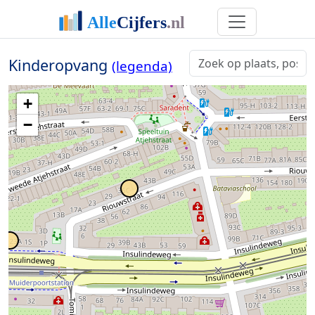
Kinderopvang
(legenda)
+
−